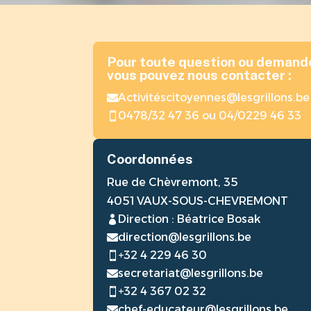
Pour toute question ou demande
vous pouvez nous contacter :
Activitéscitoyennes@lesgrillons.be

0478/32 47 36 ou 04/0229 46 33

Coordonnées
Rue de Chèvremont, 35
4051 VAUX-SOUS-CHEVREMONT
Direction : Béatrice Bosak

direction@lesgrillons.be

+32 4 229 46 30

secretariat@lesgrillons.be

+32 4 367 02 32

chef-educateur@lesgrillons.be
