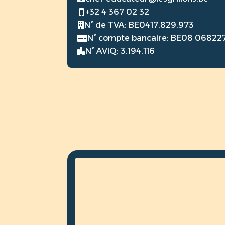
+32 4 367 02 32

N° de TVA: BE0417.829.973

N° compte bancaire: BE08 06822

N° AViQ: 3.194.116
