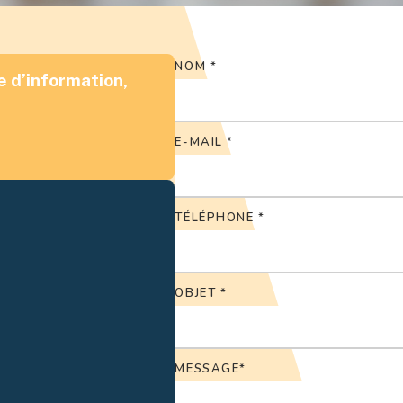
NOM *
 d’information,
E-MAIL *
TÉLÉPHONE *
OBJET *
MESSAGE*