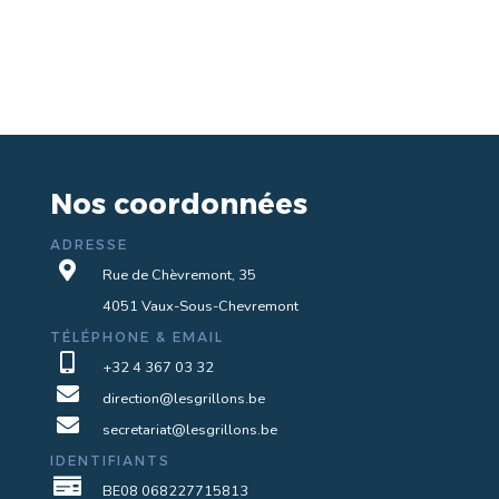
Nos coordonnées
ADRESSE

Rue de Chèvremont, 35
4051 Vaux-Sous-Chevremont
TÉLÉPHONE & EMAIL

+32 4 367 03 32

direction@lesgrillons.be

secretariat@lesgrillons.be
IDENTIFIANTS

BE08 068227715813