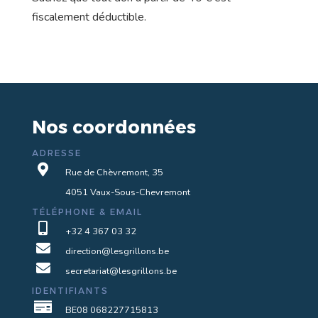
fiscalement déductible.
Nos coordonnées
ADRESSE

Rue de Chèvremont, 35
4051 Vaux-Sous-Chevremont
TÉLÉPHONE & EMAIL

+32 4 367 03 32

direction@lesgrillons.be

secretariat@lesgrillons.be
IDENTIFIANTS

BE08 068227715813