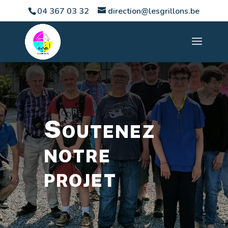
04 367 03 32
direction@lesgrillons.be
Soutenez
notre
projet