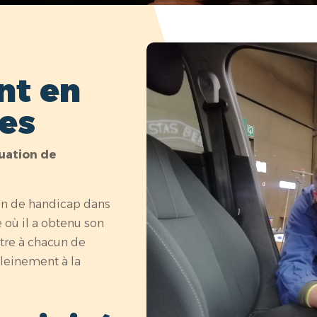
t en
nes
tuation de
on de handicap dans
e où il a obtenu son
ttre à chacun de
pleinement à la