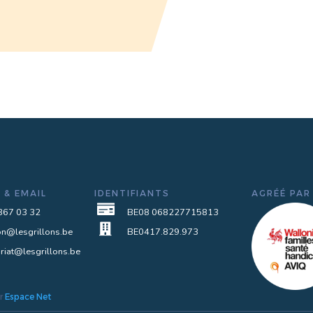
 & EMAIL
IDENTIFIANTS
AGRÉÉ PAR

367 03 32
BE08 068227715813

ion@lesgrillons.be
BE0417.829.973
ariat@lesgrillons.be
ar
Espace Net