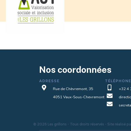
Nos coordonnées
ADRESSE
TÉLÉPHONE


Rue de Chèvremont, 35
+32 4 

4051 Vaux-Sous-Chevremont
direct

secret
© 2026 Les grillons - Tous droits réservés - Site réalisé p