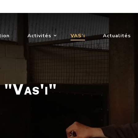
tion
Activités
VAS’i
Actualités
t "Vas'i"