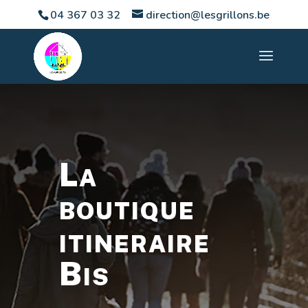
04 367 03 32
direction@lesgrillons.be
La
boutique
itineraire
Bis