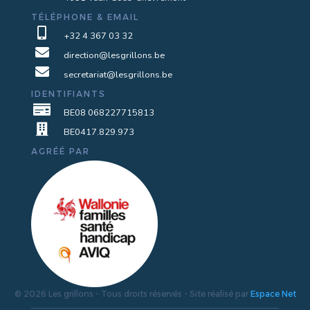
TÉLÉPHONE & EMAIL

+32 4 367 03 32

direction@lesgrillons.be

secretariat@lesgrillons.be
IDENTIFIANTS

BE08 068227715813

BE0417.829.973
AGRÉÉ PAR
© 2026 Les grillons - Tous droits réservés - Site réalisé par
Espace Net